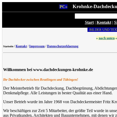
Krohnke-Dachdeck
PC»
Start
|
Kontakt
|
S
BILDER UND TEX
»
nach unten
/
Kontakt
/
Impressum
/
Datenschutzerklaerung
Startseite
Willkommen bei www.dachdeckungen-krohnke.de
Ihr Dachdecker zwischen Reutlingen und Tübingen!
Der Meisterbetrieb für Dachdeckung, Dachbegrünung, Abdichtungen
Denkmalpflege. Alle Leistungen in bester Qualität aus einer Hand.
Unser Betrieb wurde im Jahre 1968 von Dachdeckermeister Fritz K
Wir beschäftigen zur Zeit 5 Mitarbeiter, der größte Teil wurde in u
aus Privatkunden, Architekten und Bauunternehmen, mit denen wir zu