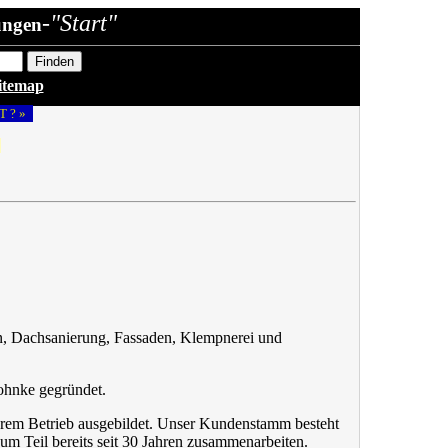
-"Start"
ungen
itemap
T ? »
«
, Dachsanierung, Fassaden, Klempnerei und
rohnke gegründet.
nserem Betrieb ausgebildet. Unser Kundenstamm besteht
m Teil bereits seit 30 Jahren zusammenarbeiten.