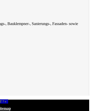
gs-, Bauklempner-, Sanierungs-, Fassaden- sowie
T ? »
itemap