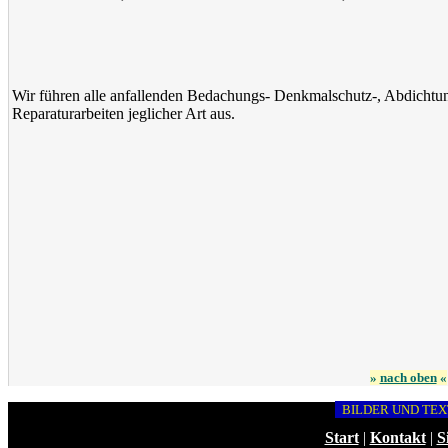
Wir führen alle anfallenden Bedachungs- Denkmalschutz-, Abdichtun
Reparaturarbeiten jeglicher Art aus.
»
nach oben
«
BILDER UND TEX
Start
|
Kontakt
|
S