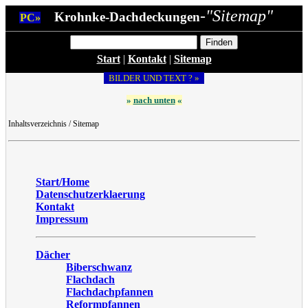
-"Sitemap"
Krohnke-Dachdeckungen
PC»
Start
|
Kontakt
|
Sitemap
BILDER UND TEXT ? »
»
nach unten
«
Inhaltsverzeichnis / Sitemap
Start/Home
Datenschutzerklaerung
Kontakt
Impressum
Dächer
Biberschwanz
Flachdach
Flachdachpfannen
Reformpfannen