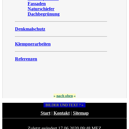
Fassaden
Naturschiefer
Dachbegrünung
Denkmalschutz
Klempnerarbeiten
Referenzen
»
nach oben
«
BILDER UND TEXT ? »
Start
|
Kontakt
|
Sitemap
Zuletzt geändert 17.06.2020 09:48 MEZ