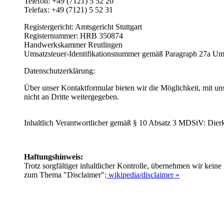
Telefon: +49 (7121) 5 52 20
Telefax: +49 (7121) 5 52 31
Registergericht: Amtsgericht Stuttgart
Registernummer: HRB 350874
Handwerkskammer
Reutlingen
Umsatzsteuer-Identifikationsnummer gemäß Paragraph 27a Um
Datenschutzerklärung:
Über unser Kontaktformular bieten wir die Möglichkeit, mit 
nicht an Dritte weitergegeben.
Inhaltlich Verantwortlicher gemäß § 10 Absatz 3 MDStV: Dier
Haftungshinweis:
Trotz sorgfältiger inhaltlicher Kontrolle, übernehmen wir keine 
zum Thema "Disclaimer":
wikipedia/disclaimer »